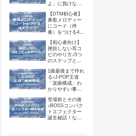
よ」に負けない
で！夢を止めて
【DTM初心者】
くる人の心理と
鼻歌メロディー
一歩踏み出すた
にコード（伴
めの対処法
奏）をつける4ス
テップ♪耳コピ知
【初心者向け】
識を活かす作曲
挫折しない耳コ
のコツ
ピのやり方♪5つ
のステップとお
すすめスマホア
1曲最後まで作れ
プリ
る♪J-POP王道
「楽曲構成」わ
かりやすい事例
曲の解説つき
登場前とその後
♪BOSSコンパク
トエフェクター
誕生秘話！なぜ
あの「小さな箱
型」が世界基準
になったのか？