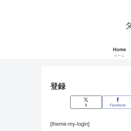
ダ
Home
ホーム
登録
X
Facebook
[theme-my-login]